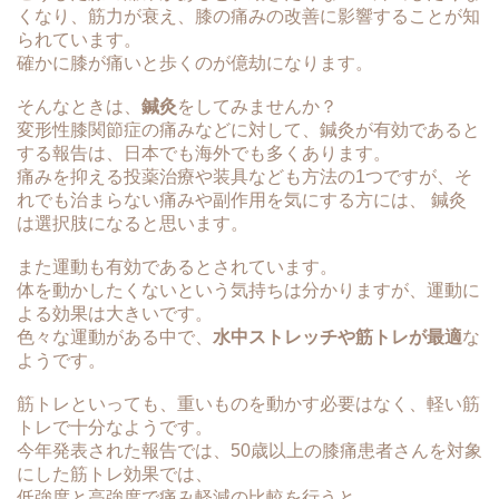
くなり、筋力が衰え、膝の痛みの改善に影響することが知
られています。
確かに膝が痛いと歩くのが億劫になります。
そんなときは、
鍼灸
をしてみませんか？
変形性膝関節症の痛みなどに対して、鍼灸が有効であると
する報告は、日本でも海外でも多くあります。
痛みを抑える投薬治療や装具なども方法の1つですが、そ
れでも治まらない痛みや副作用を気にする方には、 鍼灸
は選択肢になると思います。
また運動も有効であるとされています。
体を動かしたくないという気持ちは分かりますが、運動に
よる効果は大きいです。
色々な運動がある中で、
水中ストレッチや筋トレが最適
な
ようです。
筋トレといっても、重いものを動かす必要はなく、軽い筋
トレで十分なようです。
今年発表された報告では、50歳以上の膝痛患者さんを対象
にした筋トレ効果では、
低強度と高強度で痛み軽減の比較を行うと、