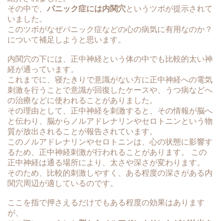
その中で、
パニック症には内関穴
というツボが提示されて
いました。
このツボがなぜパニック症などの心の病気に有用なのか？
について補足しようと思います。
内関穴の下には、正中神経という体の中でも比較的太い神
経が通っています。
これまでに、寝たきりで意識がない方に正中神経への電気
刺激を行うことで意識が回復したケースや、うつ病などへ
の治療などに使われることがありました。
その理由として、正中神経を刺激すると、その情報が脳へ
と伝わり、脳からノルアドレナリンやセロトニンという物
質が放出されることが報告されています。
このノルアドレナリンやセロトニンは、心の状態に影響す
るため、正中神経刺激が行われることがあります。 この
正中神経は通る場所により、太さや深さが変わります。
そのため、比較的刺激しやすく、ある程度の深さがある内
関穴周辺が適しているのです。
ここを指で押さえるだけでもある程度の効果はあります
が、