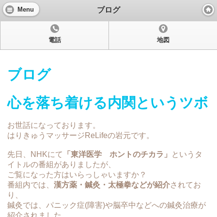
ブログ
Menu
表示：
モバイル
|
パソコン
電話
地図
ブログ
心を落ち着ける内関というツボ
お世話になっております。
はりきゅうマッサージReLifeの岩元です。
先日、NHKにて
「東洋医学 ホントのチカラ」
というタ
イトルの番組がありましたが、
ご覧になった方はいらっしゃいますか？
番組内では、
漢方薬・鍼灸・太極拳などが紹介
されてお
り、
鍼灸では、パニック症(障害)や脳卒中などへの鍼灸治療が
紹介されました。