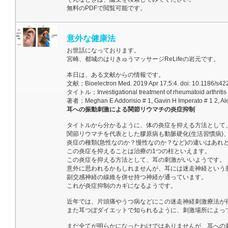
無料のPDFで閲覧可能です。
意外な健康法
お世話になっております。
宮崎、都城のはりきゅうマッサージReLifeの岩元です。
本日は、ある文献からの情報です。
文献；Bioelectron Med. 2019 Apr 17;5:4. doi: 10.1186/s422
タイトル；Investigational treatment of rheumatoid arthritis wit
著者；Meghan E Addorisio # 1, Gavin H Imperato # 1 2, Alex F de Vos 
耳への振動刺激による関節リウマチの炎症抑制
タイトルから分かるように、体の炎症を抑える方法として
関節リウマチを代表とした膠原病も動脈硬化(生活習慣病)
炎症の種類(急性なのか？慢性なのか？など)の違いはあれ
この炎症を抑えることは治療の1つの柱といえます。
この炎症を抑える方法として、耳の刺激がいいようです。
意外に思われるかもしれませんが、耳には迷走神経という
副交感神経の線維を併せ持つ神経が通っています。
これが炎症抑制のカギになるようです。
近年では、片頭痛やうつ病などにこの迷走神経刺激療法が
また耳つぼダイエットで知られるように、刺激場所によっ
まだ全てが明らかになったわけではありませんが、耳への