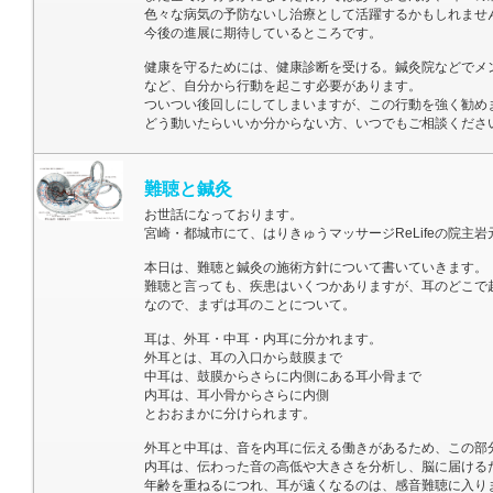
色々な病気の予防ないし治療として活躍するかもしれませ
今後の進展に期待しているところです。
健康を守るためには、健康診断を受ける。鍼灸院などでメ
など、自分から行動を起こす必要があります。
ついつい後回しにしてしまいますが、この行動を強く勧め
どう動いたらいいか分からない方、いつでもご相談くださ
難聴と鍼灸
お世話になっております。
宮崎・都城市にて、はりきゅうマッサージReLifeの院主岩
本日は、難聴と鍼灸の施術方針について書いていきます。
難聴と言っても、疾患はいくつかありますが、耳のどこで
なので、まずは耳のことについて。
耳は、外耳・中耳・内耳に分かれます。
外耳とは、耳の入口から鼓膜まで
中耳は、鼓膜からさらに内側にある耳小骨まで
内耳は、耳小骨からさらに内側
とおおまかに分けられます。
外耳と中耳は、音を内耳に伝える働きがあるため、この部
内耳は、伝わった音の高低や大きさを分析し、脳に届ける
年齢を重ねるにつれ、耳が遠くなるのは、感音難聴に入り