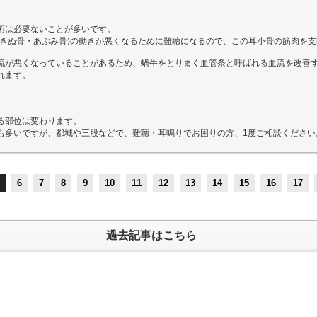
術は必要ないことが多いです。
・あぶみ骨)の動きが悪くなるために難聴になるので、この耳小骨の筋肉を支配する顔面神経や三
流が悪くなっていることがあるため、蝸牛をとりまく血管条と呼ばれる血流を改善
れます。
る部位は変わります。
も多いですが、都城や三股などで、難聴・耳鳴りでお困りの方、1度ご相談ください
6
7
8
9
10
11
12
13
14
15
16
17
過去記事はこちら