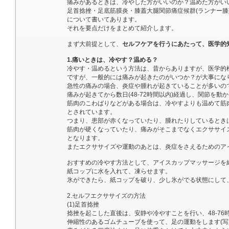
痛みがあるときは、冷やした方がいいのか？温めた方がい
足首捻挫・足底筋膜炎・膝蓋大腿関節痛症候群(ランナー膝
について書いてあります。
それを要点だけをまとめて紹介します。
まず大前提として、
セルフケアを行うにあたって、医学的
1.痛いときは、冷やす？温める？
冷やす・温めるという方法は、昔からありますが、医学的
ですが、一般的には痛みが起きたのがいつか？が大事にな
急性の痛みの場合、炎症や腫れが起きていることが多いので
痛みが起きてから数日(48-72時間以内)経過し、関節を
筋肉のこわばりなどがある場合は、冷やすよりも温めて筋
とされています。
つまり、患部が赤くなっていたり、腫れたりしているとき
筋肉が硬くなっていたり、痛みがそこまでなくエクササイ
となります。
またエクササイズや運動のあとは、炎症をさえるためのア
おすすめの冷やす方法として、アイスカップマッサージを
紙コップに水を入れて、凍らせます。
氷ができたら、紙コップを破り、少し氷がでる状態にして、
2.セルフエクササイズの方法
(1)足首捻挫
捻挫を起こした直後は、安静や冷やすことを行い、48-7
伸縮性のあるゴムチューブを使って、足の運動をします(写