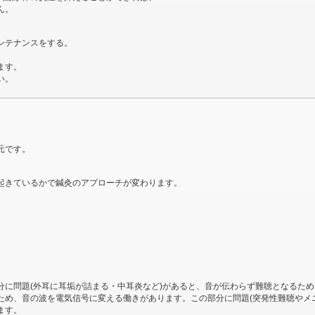
ん。
ンテナンスをする。
ます。
い。
元です。
起きているかで鍼灸のアプローチが変わります。
分に問題(外耳に耳垢が詰まる・中耳炎など)があると、音が伝わらず難聴となるた
ため、音の波を電気信号に変える働きがあります。この部分に問題(突発性難聴やメ
ます。