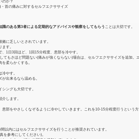
いのか？
)・首の痛みに対するセルフエクササイズ
知識のある第3者による定期的なアドバイスや観察をしてもらう
ことは大切です。
根拠に乏しいとされています。
ります。
、1日3回ほど、1回15分程度、患部を冷やす。
動かしてもさほど問題ない(痛みが強くならない)場合は、セルフエクササイズを追加
肉を柔らかくする。
は冷やす。
ズが出来るなら温める。
イシングも大切です。
紹介します。
患部をやさしくなぞるように冷やしていきます。これを10-15分程度行うという
6時間以内にはセルフエクササイズを行うことが推奨されています。
真を参考にしてください)。