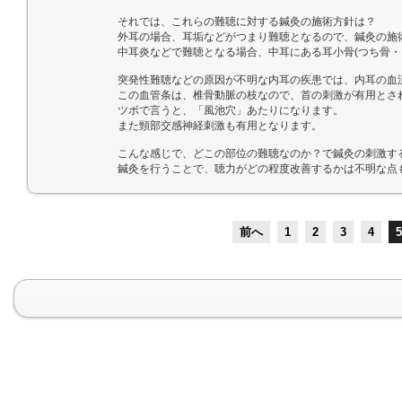
それでは、これらの難聴に対する鍼灸の施術方針は？
外耳の場合、耳垢などがつまり難聴となるので、鍼灸の施
中耳炎などで難聴となる場合、中耳にある耳小骨(つち骨・きぬ骨
突発性難聴などの原因が不明な内耳の疾患では、内耳の血
この血管条は、椎骨動脈の枝なので、首の刺激が有用とさ
ツボで言うと、「風池穴」あたりになります。
また頸部交感神経刺激も有用となります。
こんな感じで、どこの部位の難聴なのか？で鍼灸の刺激す
鍼灸を行うことで、聴力がどの程度改善するかは不明な点
前へ
1
2
3
4
5