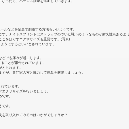
になったら、バランス訓練を追加していきます。
。
ボールなどを足裏で刺激する方法もいいようです。
です。ナイトスプリントはストラップのついた靴下のようなものが耐久性もあるよ
こをほぐすエクササイズも重要です。(写真)
くようにするといいとされています。
などでも痛みが起こります。
することが報告されています。
がとられます。
ますが、専門家の方と協力して痛みを解消しましょう。
されています。
フエクササイズを行いましょう。
めです。
うです。
灸を取り入れてみるのはいかがでしょうか？