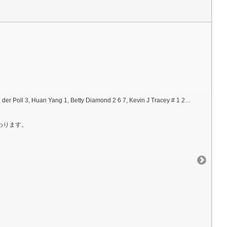
ng 1, Betty Diamond 2 6 7, Kevin J Tracey # 1 2 6, Sangeeta S Chavan # 1 2 6
わります。