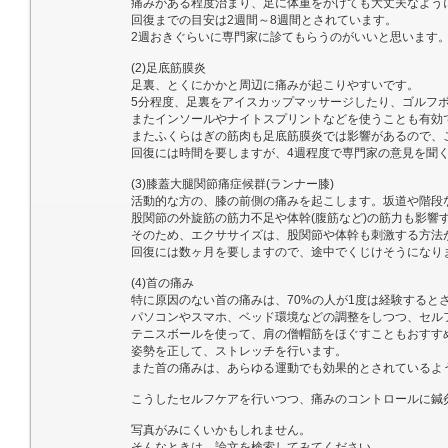
痛みがある程度治まり、足に体重をかけても大丈夫なよう
回復までの目安は2週間～8週間とされています。
2週おきぐらいに専門家に診てもらうのがいいと思います
(2)足底筋膜炎
足裏、とくにかかと周辺に痛みが起こりやすいです。
5分程度、足裏をアイスカップマッサージしたり、ゴルフ
またインソールやナイトスプリントなどを使うことも有効
またふくらはぎの筋肉も足底筋膜炎では影響があるので、こ
回復には時間を要しますが、4週程度で専門家の意見を聞
(3)膝蓋大腿関節痛症候群(ランナー膝)
活動的な方の、膝の前側の痛みを起こします。坂道や階段
股関節の外旋筋の筋力不足や体幹(腹筋など)の筋力も影響
そのため、エクササイズは、股関節や体幹も刺激する方法
回復には数ヶ月を要しますので、途中でくじけそうになり
(4)首の痛み
特に原因のない首の痛みは、70%の人が1度は経験すると
パソコンやスマホ、ベッド環境などの調整をしつつ、セル
テニスボールを使って、肩の僧帽筋をほぐすこともおすす
姿勢を正して、ストレッチを行います。
また首の痛みは、あらゆる運動でも効果的とされているよ
こうしたセルフケアを行いつつ、痛みのコントロールに鍼
写真がみにくいかもしれません。
そんなときは、論文を検索してみてください。