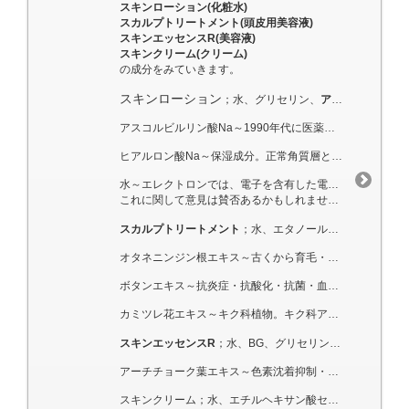
スキンローション(化粧水)
スカルプトリートメント(頭皮用美容液)
スキンエッセンスR(美容液)
スキンクリーム(クリーム)
の成分をみていきます。
スキンローション
；水、グリセリン、
アスコルビルリン酸Na
アスコルビルリン酸Na～1990年代に医薬部外品美白有効成分として承認されています。安定型ビタミンC誘導体とも呼ばれ、色素沈着抑制作用(とコラーゲン合成促進・紫外線の抗炎症作用)が報告。()内は確定できる作用ではなく、可能性。皮膚刺激性などの安全性も「ほとんどなし-わずか」とされています。
ヒアルロン酸Na～保湿成分。正常角質層と同等の含水量を持っています。保湿剤としても短期・長期効果に優れており、皮膚刺激などの安全性は「ほとんどなし」とされています。
水～エレクトロンでは、電子を含有した電子水を使っているとされます。
これに関して意見は賛否あるかもしれません。ただ安全性という観点では、問題ないと考えます。
スカルプトリートメント
；水、エタノール、BG、フェノキシエタノール、PPG-6デシルテトラデセス-30、PPG-6デシルテトラデセス-20、クエン酸、香料、クエン酸Na、グリセリン、
オタネニンジン根エキス～古くから育毛・血行促進のある成分として医薬部外品でも認められています。しかしヒトでの報告例は少ない(検証が難しいため)。安全性は「皮膚刺激性ほとんどなし」とされています。
ボタンエキス～抗炎症・抗酸化・抗菌・血行促進などがあるとされます。特に紫外線の抗炎症・血行促進が今回の目的。安全性は皮膚刺激性などはほとんどないとされますが、詳細な試験データがないとのこと。
カミツレ花エキス～キク科植物。キク科アレルギーがある人の6割に反応するが、化粧品では原因アレルゲンは除去。
スキンエッセンスR
；水、BG、グリセリン、マルチトール、ペンチレングリコール、ソルビトール、スクワラン、アサ種子油、クダモノトケイソウ果実エキス、アルテロモナス発酵エキス、加水分解ダイズエキス、
アーチチョーク葉エキス～色素沈着抑制・光老化抑制作用。皮膚刺激性・アレルギー性はほとんどなしとされています。
スキンクリーム；水、エチルヘキサン酸セチル、マカデミアナッツ油、プロパンジオール、グリセリン、ペンチレングリコール、スクワラン、ラウリン酸ポリグリセリル-10、ホホバ種子油、(アクリル酸Na・アクリロイルジメチルタウリンNa)コポリマー、BG、アスコルビルリン酸Na、パルミチン酸アスコルビルリン酸3Na、テトラヘキシルデカン酸アスコルビル、ダイズ胎座エキス、加水分解ヒアルロン酸アルキル(C12-13）グリセリル、加水分解ヒアルロン酸、ヒアルロン酸Na、セラミド1、セラミド3、セラミド6Ⅱ、フィトスフィンゴシン、アロエベラ葉エキス、クダモノトケイソウ果実エキス、白金、加水分解コラーゲン、アーチチョーク葉エキス、サッカロミセス溶解質エキス、