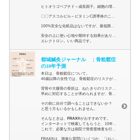
ヒトオリゴペプチド～成長因子。細胞の増殖などを促進する成長因子。EGF(表皮細胞の成長因子)・FGF(線維芽細胞の成長因子)・IGF(皮膚細胞の生成促進)・TGF(線維芽細胞の成長因子)の4種が配合されている。
〇〇アスコルビル～ビタミンC誘導体のこと。色素沈着抑制・細胞保護や抗酸化作用・抗炎症作用・抗老化作用が期待できる成分が3種類配合。
100%安全な化粧品はないですが、最低限の安心につながると思います。
安全の上に使い心地や期待する効果があります。
エレクトロン。いい商品です。
都城鍼灸ジャーナル ；骨粗鬆症
の10年予測
本日は、骨粗鬆症について。
40歳以降の女性では、骨粗鬆症のリスクが特に高まることが知られています。
背骨や大腿骨の骨折は、ねたきりのリスクになります。
早めに対応することが求められますが、骨粗鬆症の診断には、骨密度の測定が必要となります。
その前に自分で調べることはできないか？
と思う方もいるかもしれません。
そんなときは、
FRAX®
がおすすめです。
インターネットで検索してもらうと、10年以内の骨粗鬆症の骨折リスクが推測できます。
これで、必要な方は病院で骨密度検査を行い、そこで投薬治療などを行うという流れになるかと思います。
FRAX®は、簡単な質問にいくつか、「はい」「いいえ」で答えるだけです。