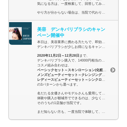
気になる方は、一度検索して、回答してみてください。
やり方が分からない場合は、当院で代わりにお調べします。
美容 デンキバリブラシのキャン
ペーン開催中
本日は、美容業界に携わる方たちで、即効性が半端ないと話題の、
デンキバリブラシが少しお得になるキャンペーンのご案内です。
2020年11月2日～12月28日
まで、
デンキバリブラシ購入で、14000円相当のエレクトロンコスメの組み合わせが付いてきます。
コスメ組み合わせは、
ベーシックセット～スキンローション(化粧水)＋スカルプトリートメント(頭皮用美容液)
メンズビューティーセット～クレンジングジェル＋シンクロシャンプー
レディースビューティーセット～シンクロシャンプー＋シンクロトリートメント
の3パターンから選べます。
名だたる女優さんやモデルさんも愛用しているデンキバリブラシ。
体験や購入が都城市でできるのは、少なく正規取扱店は2店舗だけ。
そのうちの1店舗が当院です。
まだ知らない方も、一度当院で体験して、欲しいと思った方はご相談ください。